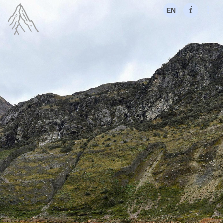
FR
ES
EN
EN