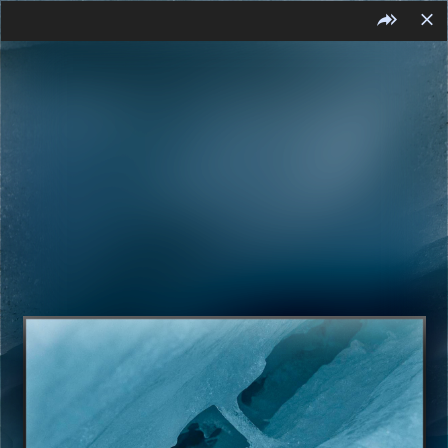
FR
ES
EN
ES