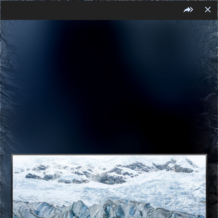
FR
ES
EN
ES