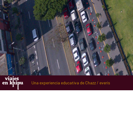
Una experiencia educativa de Chazz / everis
Mali desde el cielo
Moray - sky view
Colaboración