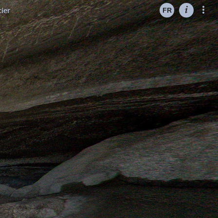
cier
FR
ES
EN
FR