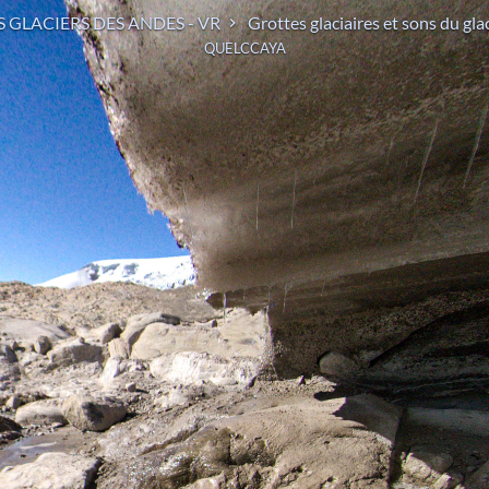
S GLACIERS DES ANDES - VR
Grottes glaciaires et sons du gla
QUELCCAYA