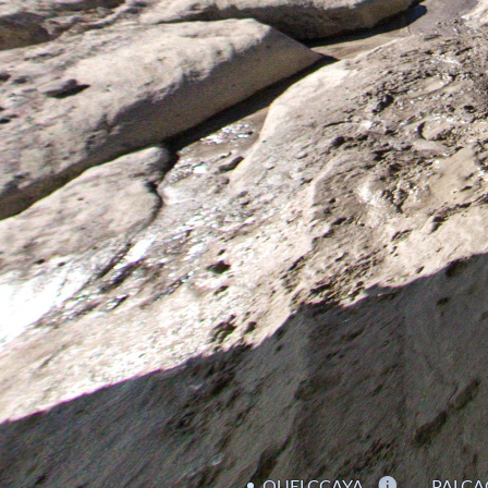
QUELCCAYA
PALC