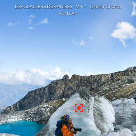
LES GLACIERS DES ANDES - VR
Glacier Cochca
HUALCAN