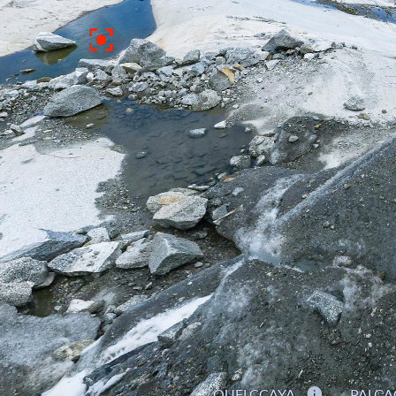
QUELCCAYA
PALC