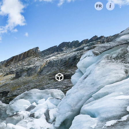
FR
ES
EN
FR