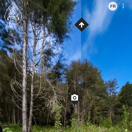
ES
FR
FR